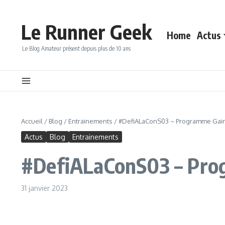
Aller au contenu
Le Runner Geek
Home
Actus
Le Blog Amateur présent depuis plus de 10 ans
Accueil
/
Blog
/
Entrainements
/
#DefiALaConS03 – Programme Gai
Actus
Blog
Entrainements
#DefiALaConS03 – Pro
31 janvier 2023