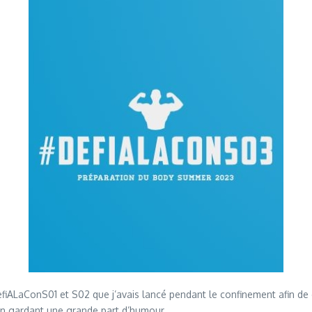
fiALaConS01 et S02 que j’avais lancé pendant le confinement afin de c
en gardant une grande part d’humour.