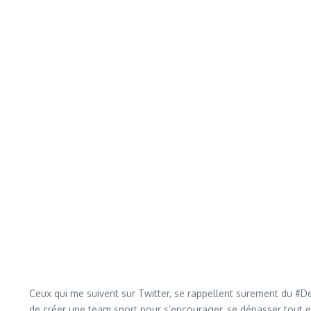
Ceux qui me suivent sur Twitter, se rappellent surement du #De
de créer une team sport pour s’encourager, se dépasser tout 