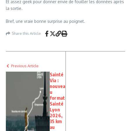
Et assez geek pour donner envie de fouiller les données après
la sortie.
Bref, une vraie bonne surprise au poignet.
Share this Article
Previous Article
Sainté
Via :
nouvea
u
format
Sainté
Lyon
2026,
35 km
au