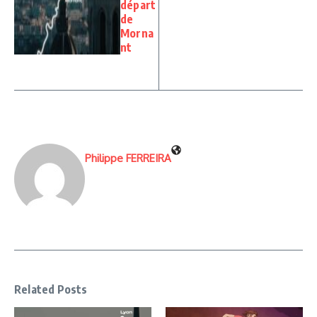
départ
de
Morna
nt
Philippe FERREIRA
Related Posts