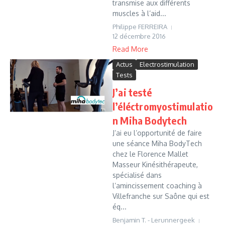
transmise aux différents
muscles à l’aid...
Philippe FERREIRA
12 décembre 2016
Read More
Actus
Electrostimulation
Tests
J’ai testé
l’éléctromyostimulatio
n Miha Bodytech
J’ai eu l’opportunité de faire
une séance Miha BodyTech
chez le Florence Mallet
Masseur Kinésithérapeute,
spécialisé dans
l’amincissement coaching à
Villefranche sur Saône qui est
éq...
Benjamin T. - Lerunnergeek