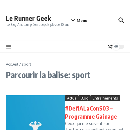
Aller au contenu
Le Runner Geek
Menu
Le Blog Amateur présent depuis plus de 10 ans
Accueil
/
sport
Parcourir la balise: sport
Actus
Blog
Entrainements
#DefiALaConS03 –
Programme Gainage
Ceux qui me suivent sur
Twitter, se rappellent surement