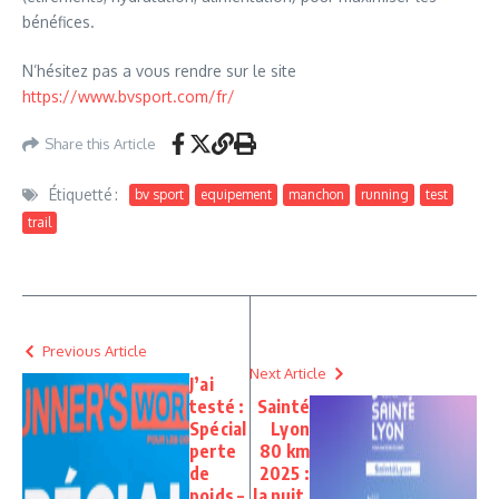
bénéfices.
N’hésitez pas a vous rendre sur le site
https://www.bvsport.com/fr/
Share this Article
Étiquetté :
bv sport
equipement
manchon
running
test
trail
Previous Article
Next Article
J’ai
testé :
Sainté
Spécial
Lyon
perte
80 km
de
2025 :
poids –
la nuit,