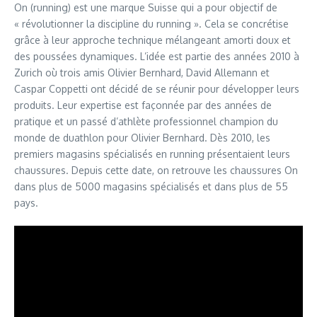
On (running) est une marque Suisse qui a pour objectif de
« révolutionner la discipline du running ». Cela se concrétise
grâce à leur approche technique mélangeant amorti doux et
des poussées dynamiques. L’idée est partie des années 2010 à
Zurich où trois amis Olivier Bernhard, David Allemann et
Caspar Coppetti ont décidé de se réunir pour développer leurs
produits. Leur expertise est façonnée par des années de
pratique et un passé d’athlète professionnel champion du
monde de duathlon pour Olivier Bernhard. Dès 2010, les
premiers magasins spécialisés en running présentaient leurs
chaussures. Depuis cette date, on retrouve les chaussures On
dans plus de 5000 magasins spécialisés et dans plus de 55
pays.