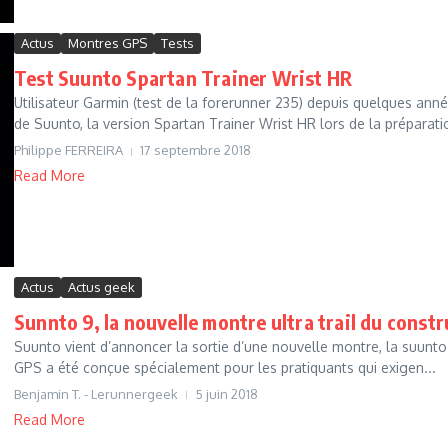
Actus
Montres GPS
Tests
Test Suunto Spartan Trainer Wrist HR
Utilisateur Garmin (test de la forerunner 235) depuis quelques anné
de Suunto, la version Spartan Trainer Wrist HR lors de la préparatio
Philippe FERREIRA
17 septembre 2018
Read More
Actus
Actus geek
Sunnto 9, la nouvelle montre ultra trail du const
Suunto vient d’annoncer la sortie d’une nouvelle montre, la suunt
GPS a été conçue spécialement pour les pratiquants qui exigen...
Benjamin T. - Lerunnergeek
5 juin 2018
Read More