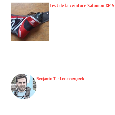
Test de la ceinture Salomon XR S
Benjamin T. - Lerunnergeek