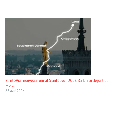
SaintéVia : nouveau format SaintéLyon 2026, 35 km au départ de
Mo ...
28 avril 2026