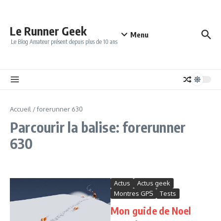
Aller au contenu
Le Runner Geek
Menu
Le Blog Amateur présent depuis plus de 10 ans
Accueil
/
forerunner 630
Parcourir la balise: forerunner
630
Actus
Actus geek
Montres GPS
Tests
Mon guide de Noel