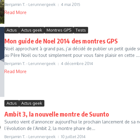
Benjamin T. - Lerunnergeek
4 mai 2015
Read More
Actus
Actus geek
Montres GPS
Tests
Mon guide de Noel 2014 des montres GPS
Noël approchant à grand pas, j’ai décidé de publier un petit guide 
au Père Noël ou tout simplement pour vous faire plaisir en cette ...
Benjamin T. - Lerunnergeek
4 décembre 2014
Read More
Actus
Actus geek
Ambit 3, la nouvelle montre de Suunto
Suunto vient d’annoncer aujourd’hui le prochain lancement de sa 
l’évolution de l’Ambit 2, la montre phare de...
Benjamin T. - Lerunnergeek
10 juillet 2014